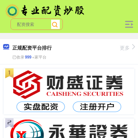
正规配资平台排行
更多
已收录
999
+家平台