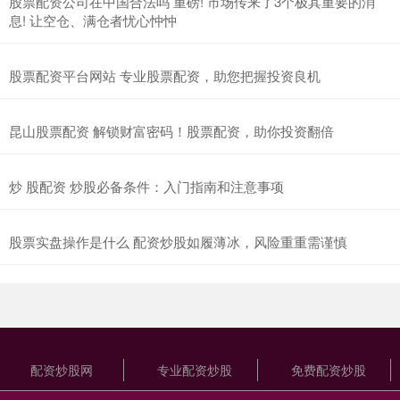
股票配资公司在中国合法吗 重磅! 市场传来了3个极其重要的消
息! 让空仓、满仓者忧心忡忡
股票配资平台网站 专业股票配资，助您把握投资良机
昆山股票配资 解锁财富密码！股票配资，助你投资翻倍
炒 股配资 炒股必备条件：入门指南和注意事项
股票实盘操作是什么 配资炒股如履薄冰，风险重重需谨慎
配资炒股网
专业配资炒股
免费配资炒股