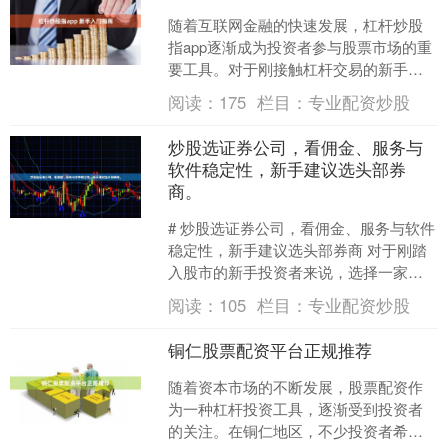
随着互联网金融的快速发展，杠杆炒股
指app逐渐成为投资者参与股票市场的重
要工具。对于刚接触杠杆交易的新手来
说，了解其基本概念、操作流程及风险
阅读：
175
栏目：
专业配资炒股
控制至关重要。本文将....
炒股选证券公司，看佣金、服务与
软件稳定性，新手建议选头部券
商。
# 炒股选证券公司，看佣金、服务与软件
稳定性，新手建议选头部券商 对于刚踏
入股市的新手投资者来说，选择一家合
适的证券公司是开启投资之路的第一
阅读：
105
栏目：
专业配资炒股
步。面对市场上上百家....
铜仁股票配资平台正规推荐
随着资本市场的不断发展，股票配资作
为一种杠杆投资工具，逐渐受到投资者
的关注。在铜仁地区，不少投资者希望