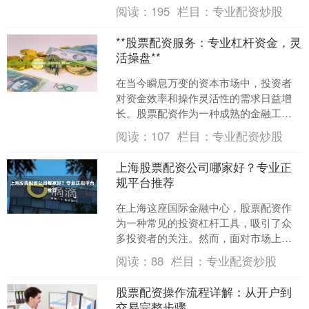
通过配资放大收益，但面对市场上众多
阅读：
195
栏目：
专业配资炒股
的配资平台，如何选择正规....
**股票配资服务：专业杠杆资金，灵
活操盘**
在当今瞬息万变的资本市场中，投资者
对资金效率和操作灵活性的需求日益增
长。股票配资作为一种成熟的金融工具
配资炒股网，正成为越来越多投资者优
阅读：
107
栏目：
专业配资炒股
化资金配置、放大收益潜力....
上海股票配资公司哪家好？专业正
规平台推荐
在上海这座国际金融中心，股票配资作
为一种常见的投资杠杆工具，吸引了众
多投资者的关注。然而，面对市场上众
多的配资公司，许多投资者都会困惑：**
阅读：
88
栏目：
专业配资炒股
上海股票配资公司哪家....
股票配资操作流程详解：从开户到
交易完整步骤