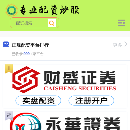
正规配资平台排行
更多
已收录
999
+家平台