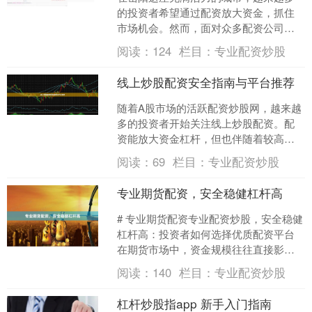
的投资者希望通过配资放大资金，抓住
市场机会。然而，面对众多配资公司，
如何选择一家正规、可靠的平台成为关
阅读：
124
栏目：
专业配资炒股
键问题。本文将为您梳理岳....
线上炒股配资安全指南与平台推荐
随着A股市场的活跃配资炒股网，越来越
多的投资者开始关注线上炒股配资。配
资能放大资金杠杆，但也伴随着较高风
险。本文为您梳理线上配资的安全要
阅读：
69
栏目：
专业配资炒股
点，并推荐正规平台，帮助....
专业期货配资，安全稳健杠杆高
# 专业期货配资专业配资炒股，安全稳健
杠杆高：投资者如何选择优质配资平台
在期货市场中，资金规模往往直接影响
投资收益。对于许多投资者而言，期货
阅读：
140
栏目：
专业配资炒股
配资成为放大资金、....
杠杆炒股指app 新手入门指南