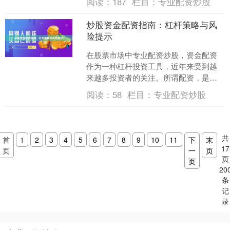
阅读：
187
栏目：
专业配资炒股
平台，成为投资者首要考虑....
炒股资金配资指南：杠杆策略与风
险提示
在股票市场中专业配资炒股，资金配资
作为一种杠杆投资工具，近年来受到越
来越多投资者的关注。所谓配资，是指
投资者通过向配资公司或平台借入资
阅读：
58
栏目：
专业配资炒股
金，以放大自有资金的投资规....
共
首
1
2
3
4
5
6
7
8
9
10
11
下
末
17
页
一
页
页
页
20
条
记
录