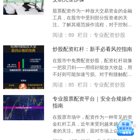
股票配资作为一种放大交易资金的金融
工具，在股市中受到部分投资者的关
注。了解其规范操作流程，对于控制风
险、保障权益至关重要。本文将系统解
阅读：
89
栏目：
专业配资炒股
析股票配资从开户到交易的完....
炒股配资杠杆：新手必看风控指南
在股市中免费配资炒股，配资杠杆就像
一把双刃剑——用得好能放大收益，用
不好则可能加速亏损。对于刚接触配资
的新手而言，理解风控逻辑比追求高收
阅读：
85
栏目：
专业配资炒股
益更重要。本文将为你梳理....
专业股票配资平台｜安全合规操作
指南
在股票市场中，配资作为一种常见的资
金杠杆工具，近年来受到越来越多投资
者的关注。然而，面对市场上众多的配
资平台，如何选择专业、安全、合规的