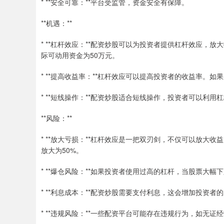
* **安全可靠：**平台受监管，资金安全有保障。
**机遇：**
* **杠杆效应：**配资炒股可以为投资者提供杠杆效应，放
际可动用资金为50万元。
* **提高收益率：**杠杆效应可以提高投资者的收益率。如
* **短线操作：**配资炒股适合短线操作，投资者可以利用
**风险：**
* **放大亏损：**杠杆效应是一把双刃剑，不仅可以放大
放大为50%。
* **爆仓风险：**如果投资者使用过高的杠杆，当股票大
* **利息成本：**配资炒股需要支付利息，这会增加投资
* **违规风险：**一些配资平台可能存在违规行为，如无