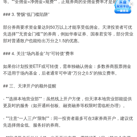
等。**全佣金=净佣金+规费**，正规券商的全佣金费率才是最透明的。
### 3. 警惕“低门槛陷阱”
部分券商要求资金量达到50万以上才能享受低佣金。天津投资者可优
先选择**无资金门槛**的券商，例如华泰证券、国泰君安等，部分营业
部对普通散户也能给出万分之1.5的优惠。
### 4. 关注“场内基金”与“可转债”费率
如果你计划投资ETF或可转债，需单独确认佣金：多数券商股票佣金
不适用于场内基金，后者通常可申请“万分之0.5”的独立费率。
## 三、天津开户的额外提醒
- **选择本地营业部**：虽然线上开户方便，但天津本地营业部能提供
更及时的服务（如开通科创板、融资融券等权限时需临柜办理）。
- **注意“一人三户”限制**：同一投资者最多可在3家券商开户，建议优
先选择佣金低、服务好的券商。